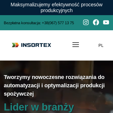
Maksymalizujemy efektywność procesów
produkcyjnych
Bezpłatna konsultacja
:
+38(067) 577 13 75
PL
Tworzymy nowoczesne rozwiązania do
automatyzacji i optymalizacji produkcji
spożywczej
Lider w branży