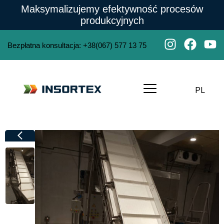
Maksymalizujemy efektywność procesów
produkcyjnych
Bezpłatna konsultacja
:
+38(067) 577 13 75
PL