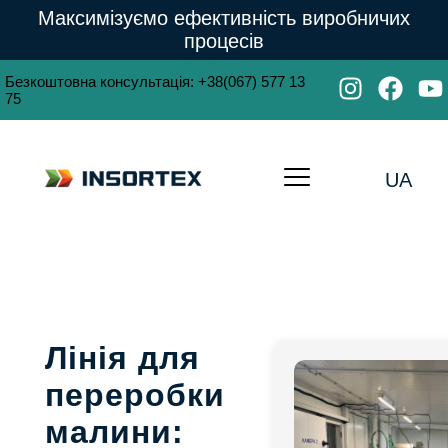
Максимізуємо ефективність виробничих
процесів
Безкоштовна консультація
:
+38(067) 577 13
75
UA
Лінія для
переробки
малини: