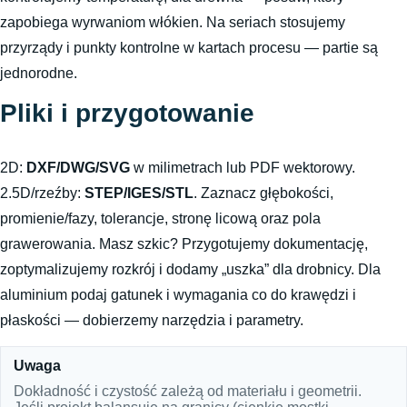
zapobiega wyrwaniom włókien. Na seriach stosujemy
przyrządy i punkty kontrolne w kartach procesu — partie są
jednorodne.
Pliki i przygotowanie
2D:
DXF/DWG/SVG
w milimetrach lub PDF wektorowy.
2.5D/rzeźby:
STEP/IGES/STL
. Zaznacz głębokości,
promienie/fazy, tolerancje, stronę licową oraz pola
grawerowania. Masz szkic? Przygotujemy dokumentację,
zoptymalizujemy rozkrój i dodamy „uszka” dla drobnicy. Dla
aluminium podaj gatunek i wymagania co do krawędzi i
płaskości — dobierzemy narzędzia i parametry.
Uwaga
Dokładność i czystość zależą od materiału i geometrii.