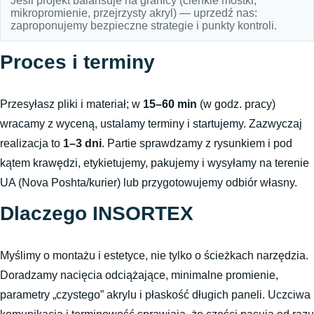
Jeśli projekt balansuje na granicy (cienkie mostki,
mikropromienie, przejrzysty akryl) — uprzedź nas:
zaproponujemy bezpieczne strategie i punkty kontroli.
Proces i terminy
Przesyłasz pliki i materiał; w
15–60 min
(w godz. pracy)
wracamy z wyceną, ustalamy terminy i startujemy. Zazwyczaj
realizacja to
1–3 dni
. Partie sprawdzamy z rysunkiem i pod
kątem krawędzi, etykietujemy, pakujemy i wysyłamy na terenie
UA (Nova Poshta/kurier) lub przygotowujemy odbiór własny.
Dlaczego INSORTEX
Myślimy o montażu i estetyce, nie tylko o ścieżkach narzędzia.
Doradzamy nacięcia odciążające, minimalne promienie,
parametry „czystego” akrylu i płaskość długich paneli. Uczciwa