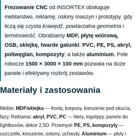
Frezowanie CNC
od INSORTEX obsługuje
meblarstwo, reklamę, osłony maszyn i prototypy, gdy
liczą się
czysta krawędź, powtarzalna geometria i
terminowość
. Obrabiamy
MDF, płytę wiórową,
OSB, sklejkę, twarde gatunki
;
PVC, PE, PS, akryl,
poliwęglan, kompozyty
; a także
aluminium
. Pole
robocze
1500 × 3000 × 100 mm
pozwala na duże
panele i efektywny rozkrój zestawów.
Materiały i zastosowania
Meble:
MDF/sklejka
— fronty, korpusy, kieszenie pod okucia,
fazy. Reklama:
akryl, PVC, PC
— litery, logotypy, panele do
lightboxów, dekor 2.5D. Przemysł:
PE, PS, kompozyty
—
uszczelki, kieszenie, osłony, uchwyty.
Aluminium
— płyty i