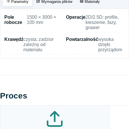
Parametry
Wymagania plików
Materiały
Pole
1500 × 3000 ×
Operacje
2D/2.5D: profile,
robocze
100 mm
kieszenie, fazy,
grawer
Krawędź
czysta; zadzior
Powtarzalność
wysoka
zależny od
dzięki
materiału
przyrządom
Proces