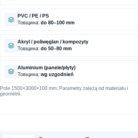
PVC / PE / PS
Товщина
:
do 80–100 mm
Akryl / poliwęglan / kompozyty
Товщина
:
do 50–80 mm
Aluminium (panele/płyty)
Товщина
:
wg uzgodnień
Pole 1500×3000×100 mm. Parametry zależą od materiału i
geometrii.