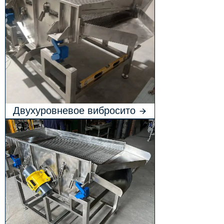
Двухуровневое вибросито
для облепихи