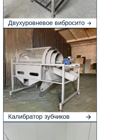
Двухуровневое вибросито
для малины
Калибратор зубчиков
чеснока