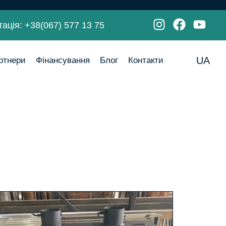
тація
:
+38(067) 577 13 75
UA
ртнери
Фінансування
Блог
Контакти