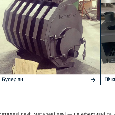
Булерʼян
Пічк
Металеві печі: Металеві печі — це ефективні та 